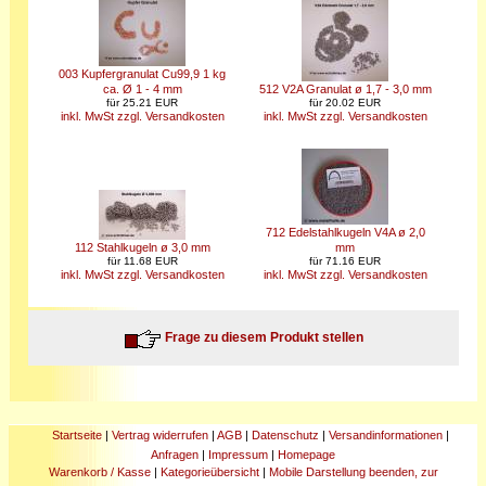
003 Kupfergranulat Cu99,9 1 kg
ca. Ø 1 - 4 mm
512 V2A Granulat ø 1,7 - 3,0 mm
für 25.21 EUR
für 20.02 EUR
inkl. MwSt zzgl. Versandkosten
inkl. MwSt zzgl. Versandkosten
712 Edelstahlkugeln V4A ø 2,0
112 Stahlkugeln ø 3,0 mm
mm
für 11.68 EUR
für 71.16 EUR
inkl. MwSt zzgl. Versandkosten
inkl. MwSt zzgl. Versandkosten
Frage zu diesem Produkt stellen
Startseite
|
Vertrag widerrufen
|
AGB
|
Datenschutz
|
Versandinformationen
|
Anfragen
|
Impressum
|
Homepage
Warenkorb / Kasse
|
Kategorieübersicht
|
Mobile Darstellung beenden, zur