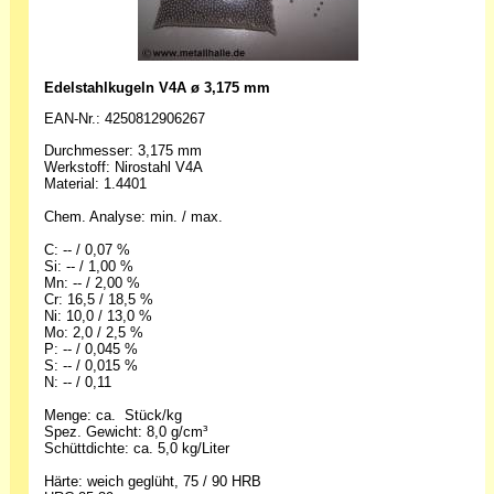
Edelstahlkugeln V4A ø 3,175 mm
EAN-Nr.: 4250812906267
Durchmesser: 3,175 mm
Werkstoff: Nirostahl V4A
Material: 1.4401
Chem. Analyse: min. / max.
C: -- / 0,07 %
Si: -- / 1,00 %
Mn: -- / 2,00 %
Cr: 16,5 / 18,5 %
Ni: 10,0 / 13,0 %
Mo: 2,0 / 2,5 %
P: -- / 0,045 %
S: -- / 0,015 %
N: -- / 0,11
Menge: ca. Stück/kg
Spez. Gewicht: 8,0 g/cm³
Schüttdichte: ca. 5,0 kg/Liter
Härte: weich geglüht, 75 / 90 HRB